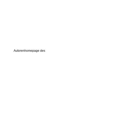
Datenschutzerklärung
AGB
Links
Autorenhomepage des
Re Di Roma-Verlages